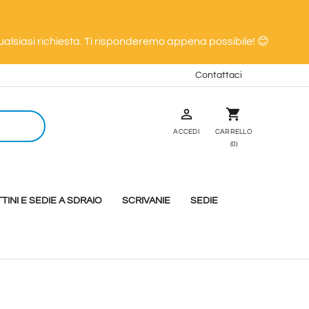
alsiasi richiesta. Ti risponderemo appena possibile! 😊
Contattaci

shopping_cart
ACCEDI
CARRELLO
(0)
TTINI E SEDIE A SDRAIO
SCRIVANIE
SEDIE