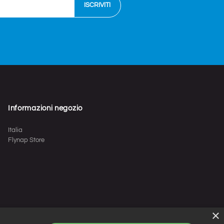
Informazioni negozio
Italia
Flynap Store
×