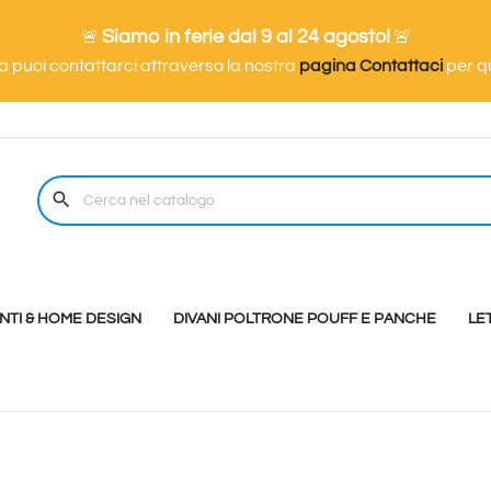
Siamo in ferie dal 9 al 24 agosto!
🚨
🚨
ma puoi contattarci attraverso la nostra
pagina Contattaci
per qu
search
TI & HOME DESIGN
DIVANI POLTRONE POUFF E PANCHE
LE