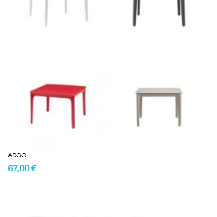
ARGO
67,00 €