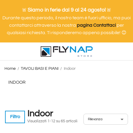
Siamo in ferie dal 9 al 24 agosto!
🚨
🚨
Durante questo periodo, il nostro team è fuori ufficio, ma puoi
contattarci attraverso la nostra
pagina Contattaci
per
qualsiasi richiesta. Ti risponderemo appena possibile! 😊
Home
TAVOLI BASI E PIANI
Indoor
INDOOR
Indoor
Filtro
Visualizzati 1-12 su 65 articoli