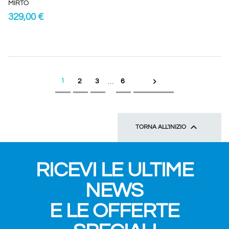
MIRTO
329,00 €

1
2
3
6
…

TORNA ALL'INIZIO
RICEVI LE ULTIME
NEWS
E LE OFFERTE