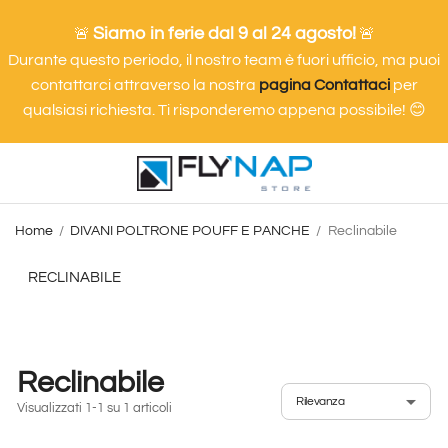
Siamo in ferie dal 9 al 24 agosto!
🚨
🚨
Durante questo periodo, il nostro team è fuori ufficio, ma puoi
contattarci attraverso la nostra
pagina Contattaci
per
qualsiasi richiesta. Ti risponderemo appena possibile! 😊
Home
DIVANI POLTRONE POUFF E PANCHE
Reclinabile
RECLINABILE
Reclinabile
Visualizzati 1-1 su 1 articoli