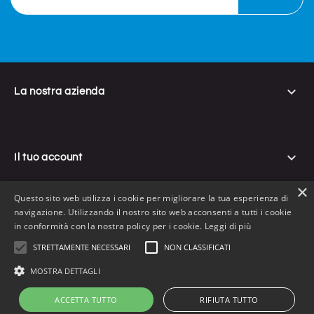

La nostra azienda

Il tuo account
×
Questo sito web utilizza i cookie per migliorare la tua esperienza di
navigazione. Utilizzando il nostro sito web acconsenti a tutti i cookie

Informazioni negozio
in conformità con la nostra policy per i cookie.
Leggi di più
STRETTAMENTE NECESSARI
NON CLASSIFICATI
MOSTRA DETTAGLI
© 2026 - Flynap di Veneroso Gianpaolo - P. Iva IT08732761211 -
ACCETTA TUTTO
RIFIUTA TUTTO

shopping_cart

search
Created by
Emanuele De Luca