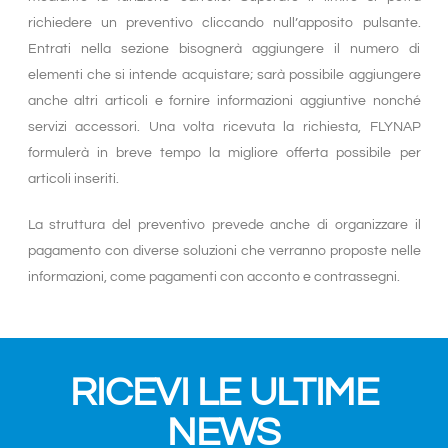
richiedere un preventivo cliccando null’apposito pulsante.
Entrati nella sezione bisognerà aggiungere il numero di
elementi che si intende acquistare; sarà possibile aggiungere
anche altri articoli e fornire informazioni aggiuntive nonché
servizi accessori. Una volta ricevuta la richiesta, FLYNAP
formulerà in breve tempo la migliore offerta possibile per
articoli inseriti.
La struttura del preventivo prevede anche di organizzare il
pagamento con diverse soluzioni che verranno proposte nelle
informazioni, come pagamenti con acconto e contrassegni.
RICEVI LE ULTIME
NEWS