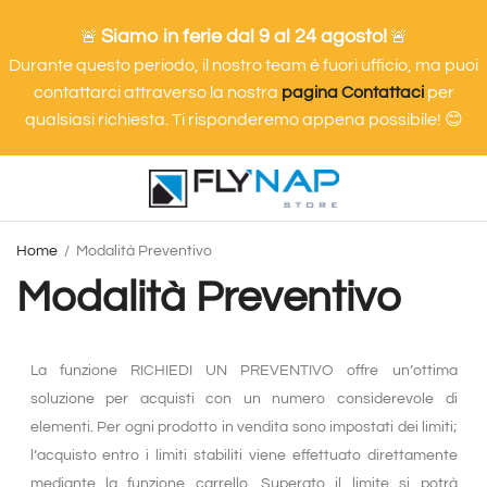
Siamo in ferie dal 9 al 24 agosto!
🚨
🚨
Durante questo periodo, il nostro team è fuori ufficio, ma puoi
contattarci attraverso la nostra
pagina Contattaci
per
qualsiasi richiesta. Ti risponderemo appena possibile! 😊
Home
Modalità Preventivo
Modalità Preventivo
La funzione RICHIEDI UN PREVENTIVO offre un’ottima
soluzione per acquisti con un numero considerevole di
elementi. Per ogni prodotto in vendita sono impostati dei limiti;
l’acquisto entro i limiti stabiliti viene effettuato direttamente
mediante la funzione carrello. Superato il limite si potrà