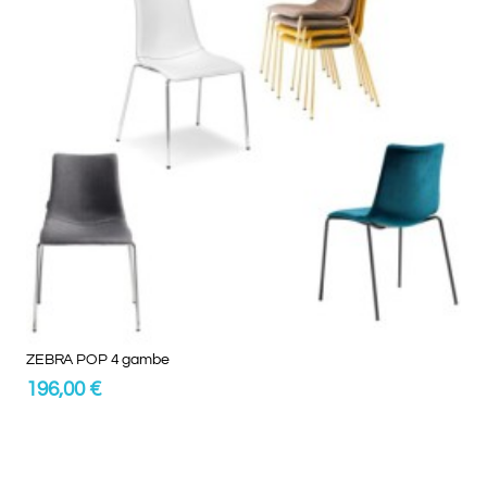
Generalmente disponibile in 3/4 settimane.
Gli articoli sono confezionati in base agli step imposti durante la
selezione del numero da acquistare. Per l’acquisto di un
numero superiore si consiglia di richiedere un PREVENTIVO
cliccando sul pulsante posto in basso in modo da verificare le
disponibilità e ottimizzare i costi.
ZEBRA POP 4 gambe
196,00 €