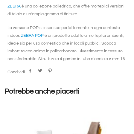
ZEBRA
è una collezione poliedrica, che offre molteplici versioni
di telaio e un'ampia gamma di finiture.
La versione POP si inserisce perfettamente in ogni contesto
indoor.
ZEBRA POP
è un prodotto adatto a molteplici ambienti,
ideale sia per uso domestico che in locali pubblici. Scocca
imbottita con anima in policarbonato. Rivestimento in tessuto
non sfoderabile. Struttura a 4 gambe in tubo d’acciaio ø mm 16
cromato o verniciato antracite. Per uso interno.
Condividi
CARATTERISTICHE TESSUTO:
Potrebbe anche piacerti
T3 - T4 - T6 - M1: tessuto IGNIFUGO (Classe 1)
T5: tessuto NORMALE
T8: tessuto ANTIMACCHIA
T9 - M2: tessuto IDROREPELLENTE
EP: similpelle IGNIFUGA Classe 1. IM (UNI 9175)