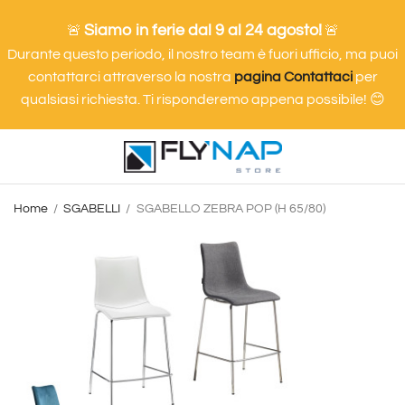
Siamo in ferie dal 9 al 24 agosto!
🚨
🚨
Durante questo periodo, il nostro team è fuori ufficio, ma puoi
contattarci attraverso la nostra
pagina Contattaci
per
qualsiasi richiesta. Ti risponderemo appena possibile! 😊
Home
SGABELLI
SGABELLO ZEBRA POP (H 65/80)