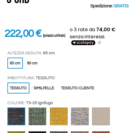
Spedizione:
GRATIS
222,00 €
(prezzo unitario)
ALTEZZA SEDUTA:
65 cm
65 cm
80 cm
IMBOTTITURA:
TESSUTO
TESSUTO
SIMILPELLE
TESSUTO CLIENTE
COLORE:
T3-25 Ignifugo
T5-26
T5-27
T6-28 Ignifugo
T4-51 Ignifug
T3-25 Ignifugo