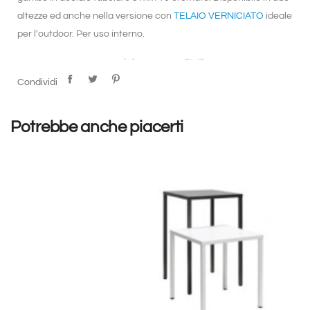
altezze ed anche nella versione con
TELAIO VERNICIATO
ideale
per l'outdoor. Per uso interno.
Condividi
Potrebbe anche piacerti
I colori scuri evidenziano ombreggiature intrinseche del
materiale che sono da ritenersi nella norma.
Generalmente disponibile in 4 giorni lavorativi. Gli articoli sono
confezionati in base agli step imposti durante la selezione del
numero da acquistare. Per l’acquisto di un numero superiore si
consiglia di richiedere un PREVENTIVO cliccando sul pulsante
posto in basso in modo da verificare le disponibilità e
ottimizzare i costi.