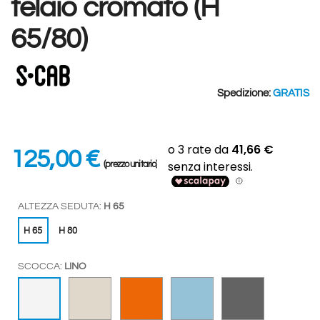
telaio cromato (H
65/80)
Spedizione:
GRATIS
125,00 €
(prezzo unitario)
ALTEZZA SEDUTA:
H 65
H 65
H 80
SCOCCA:
LINO
TORTORA
ARANCIO
AZZURRO
ANTRACITE
LINO