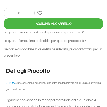
favorite_border
-
+
AGGIUNGI AL CARRELLO
La quantità minima ordinabile per questo prodotto è 2.
La quantità massima ordinabile per questo prodotto è 6.
Se non è disponibilie la quantità desiderata, puoi
contattaci
per un
preventivo.
Dettagli Prodotto
ZEBRA
è una collezione poliedrica, che offre molteplici versioni di telaio e un'ampia
gamma di finiture.
Sgabello con scocca in tecnopolimero riciclabile e Telaio a 4
gambe in acciaio tubolare ø mm 16 cromato. Disponibile in due