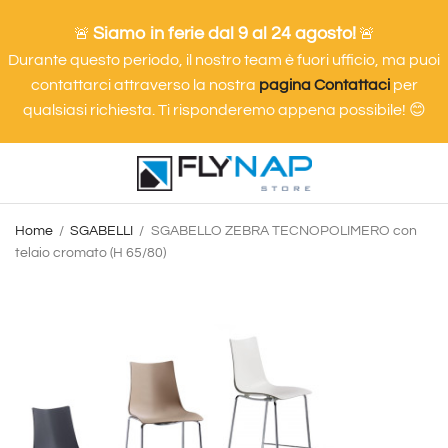
Siamo in ferie dal 9 al 24 agosto!
🚨
🚨
Durante questo periodo, il nostro team è fuori ufficio, ma puoi
contattarci attraverso la nostra
pagina Contattaci
per
qualsiasi richiesta. Ti risponderemo appena possibile! 😊
Home
SGABELLI
SGABELLO ZEBRA TECNOPOLIMERO con
telaio cromato (H 65/80)