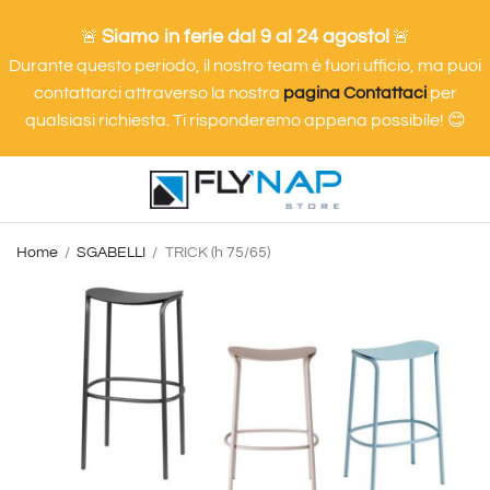
Siamo in ferie dal 9 al 24 agosto!
🚨
🚨
Durante questo periodo, il nostro team è fuori ufficio, ma puoi
contattarci attraverso la nostra
pagina Contattaci
per
qualsiasi richiesta. Ti risponderemo appena possibile! 😊
Home
SGABELLI
TRICK (h 75/65)