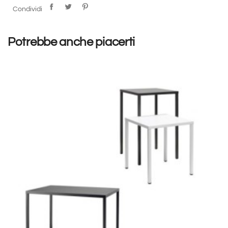
tubolare ø 20mm, zincato e verniciato a polvere poliestere. Con
Condividi
poggiapiedi. Per uso interno/esterno. Prodotto 100%
disassemblabile per un corretto processo di riciclo.
Potrebbe anche piacerti
Generalmente disponibile in 4 giorni lavorativi. Gli articoli sono
confezionati in base agli step imposti durante la selezione del
numero da acquistare. Per l’acquisto di un numero superiore si
consiglia di richiedere un PREVENTIVO cliccando sul pulsante
posto in basso in modo da verificare le disponibilità e
ottimizzare i costi.