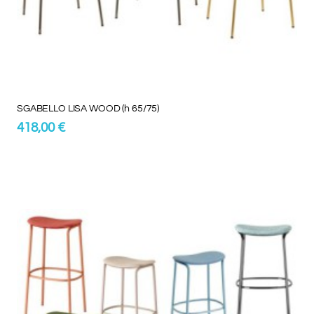
SGABELLO LISA WOOD (h 65/75)
418,00 €