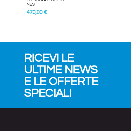
NEST
470,00 €
RICEVI LE
ULTIME NEWS
E LE OFFERTE
SPECIALI