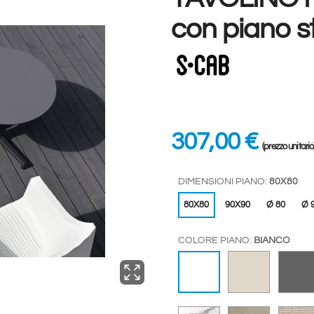
con piano st
307,00 €
(prezzo unitario
DIMENSIONI PIANO:
80X80
80X80
90X90
Ø 80
Ø 
COLORE PIANO:
BIANCO
TORTORA
BIANCO