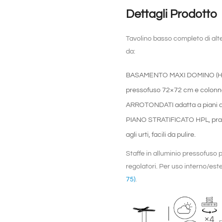
Dettagli Prodotto
Tavolino basso completo di alt
da:
BASAMENTO MAXI DOMINO (H 
pressofuso 72×72 cm e colonn
ARROTONDATI adatta a piani di
PIANO STRATIFICATO HPL
, pr
agli urti, facili da pulire.
Staffe in alluminio pressofuso p
regolatori. Per uso interno/es
75)
.