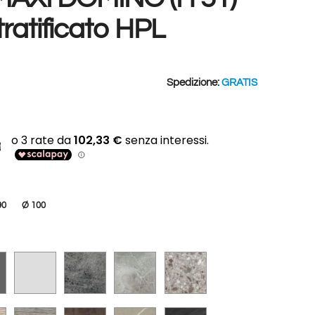
ratificato HPL
Spedizione:
GRATIS
)
90
Ø 100
ANTRACITE
GRIGIO CHIARO
EFFETTO CEMENTO
EFFETTO PIETRA
EFFETTO GRANIGLIA