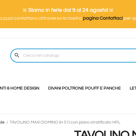
Siamo in ferie dal 9 al 24 agosto!
🚨
🚨
ma puoi contattarci attraverso la nostra
pagina Contattaci
per qu
search
TI & HOME DESIGN
DIVANI POLTRONE POUFF E PANCHE
LE
ble
TAVOLINO MAXI DOMINO (H 51) con piano stratificato HPL
TAVOLINO M