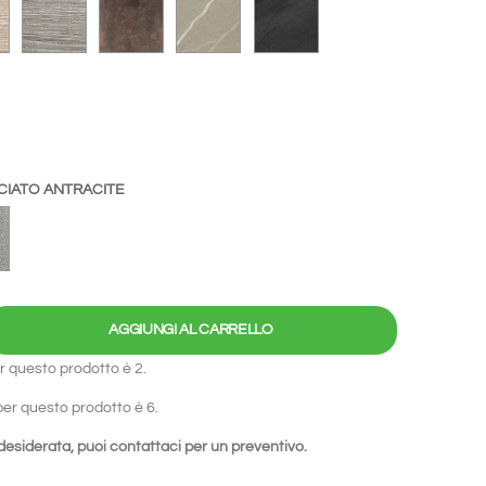
RRARA
SPATOLATO TORTORA
ROVERE TORTORA
ROVERE CASTORO
EFFETTO CORTEN
EFFETTO PIETRA PIASENTINA
EFFETTO ARDESIA
 MARMO NERO SAHARA
CIATO ANTRACITE
VERNICIATO ARGENTO
TO ANTRACITE
AGGIUNGI AL CARRELLO
r questo prodotto è 2.
er questo prodotto è 6.
 desiderata, puoi
contattaci
per un preventivo.