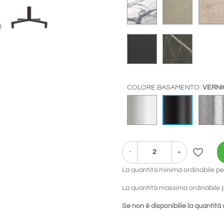
EFFETTO MARMO CA
EFFETTO 
FENIX NERO
EFFETTO
COLORE BASAMENTO:
VERNI
VERNICIATO BIANCO
VERNICIA
favorite_border
-
+
La quantità minima ordinabile pe
La quantità massima ordinabile p
Se non è disponibilie la quantità