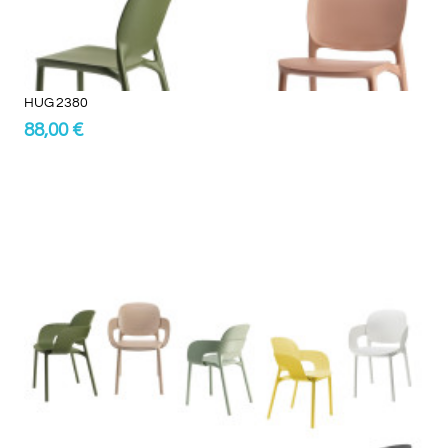
HUG 2380
88,00 €