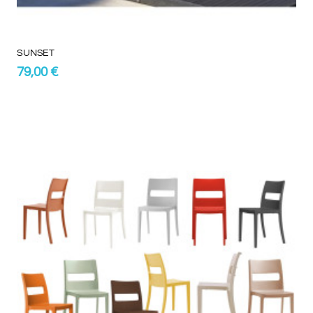
Gli articoli sono confezionati in base agli step imposti durante la
selezione del numero da acquistare. Per l’acquisto di un
numero superiore oppure per personalizzazioni per
SUNSET
caratteristiche diverse da quelle predefinite, si consiglia di
79,00 €
richiedere un PREVENTIVO cliccando sul pulsante posto in
basso in modo da verificare le disponibilità e ottimizzare i costi.