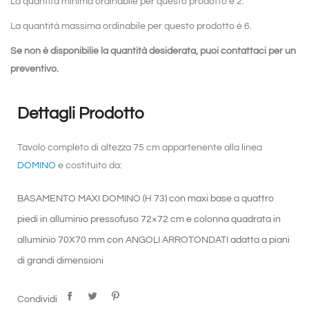
La quantità minima ordinabile per questo prodotto è 2.
La quantità massima ordinabile per questo prodotto è 6.
Se non è disponibilie la quantità desiderata, puoi
contattaci
per un
preventivo.
Dettagli Prodotto
Tavolo completo di altezza 75 cm appartenente alla linea
DOMINO
e costituito da:
BASAMENTO MAXI DOMINO (H 73)
con maxi base a quattro
piedi in alluminio pressofuso 72×72 cm e colonna quadrata in
alluminio 70X70 mm con ANGOLI ARROTONDATI adatta a piani
di grandi dimensioni
PIANO STRATIFICATO HPL
, pratico nell’uso e nella
Condividi
manutenzione, resistente ai graffi e agli urti, facili da pulire.