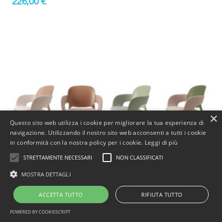
226,00 €
×
Questo sito web utilizza i cookie per migliorare la tua esperienza di
navigazione. Utilizzando il nostro sito web acconsenti a tutti i cookie
in conformità con la nostra policy per i cookie.
Leggi di più
STRETTAMENTE NECESSARI
NON CLASSIFICATI
MOSTRA DETTAGLI
ACCETTA TUTTO
RIFIUTA TUTTO

shopping_cart

search
POWERED BY COOKIESCRIPT
MENU
CARRELLO
ACCEDI
RICERCA