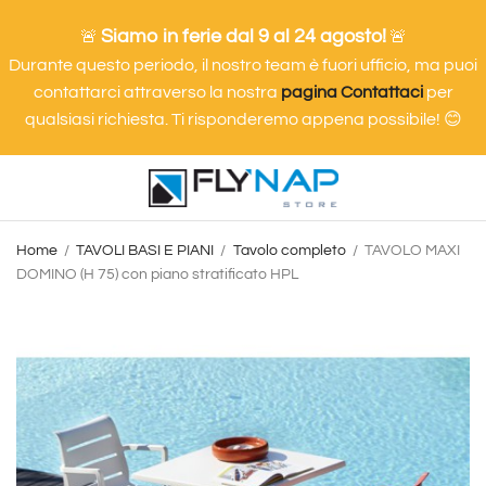
Siamo in ferie dal 9 al 24 agosto!
🚨
🚨
Durante questo periodo, il nostro team è fuori ufficio, ma puoi
contattarci attraverso la nostra
pagina Contattaci
per
qualsiasi richiesta. Ti risponderemo appena possibile! 😊
Home
TAVOLI BASI E PIANI
Tavolo completo
TAVOLO MAXI
DOMINO (H 75) con piano stratificato HPL